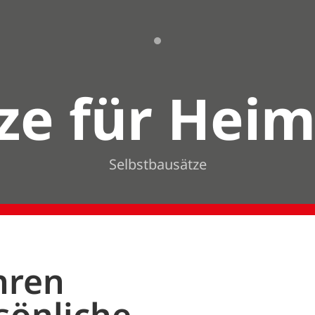
ze für Hei
Selbstbausätze
hren
sönliche