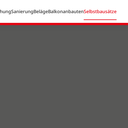
chung
Sanierung
Beläge
Balkonanbauten
Selbstbausätze