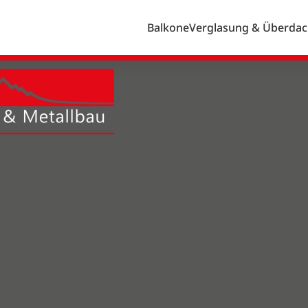
Balkone
Verglasung & Überda