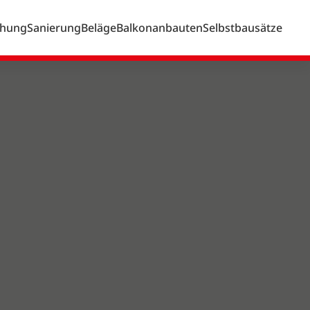
chung
Sanierung
Beläge
Balkonanbauten
Selbstbausätze