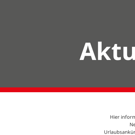
Aktu
Hier infor
Ne
Urlaubsankün