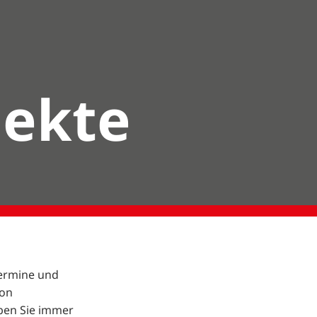
jekte
Termine und
von
ben Sie immer