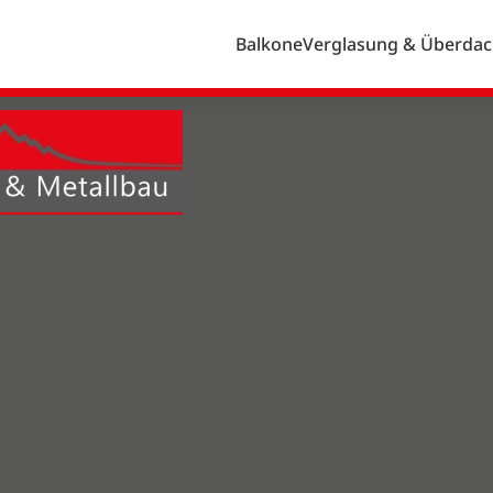
Balkone
Verglasung & Überda