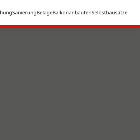
chung
Sanierung
Beläge
Balkonanbauten
Selbstbausätze