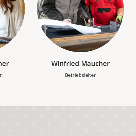
her
Winfried Maucher
in
Betriebsleiter