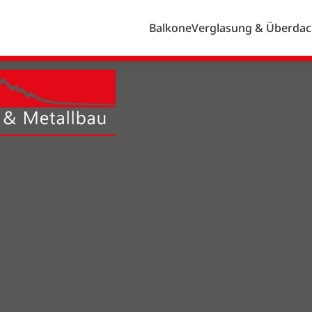
Balkone
Verglasung & Überda